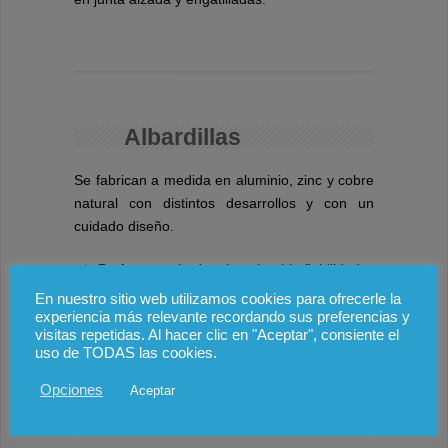
Albardillas
Se fabrican a medida en aluminio, zinc y cobre
natural con distintos desarrollos y con un
cuidado diseño.
Perfecto acabado e inmejorable fiabilidad.
Diseño innovador.
En nuestro sitio web utilizamos cookies para ofrecerle la
experiencia más relevante recordando sus preferencias y
Fabricación a medida.
visitas repetidas. Al hacer clic en "Aceptar", consiente el
uso de TODAS las cookies.
Opciones
Aceptar