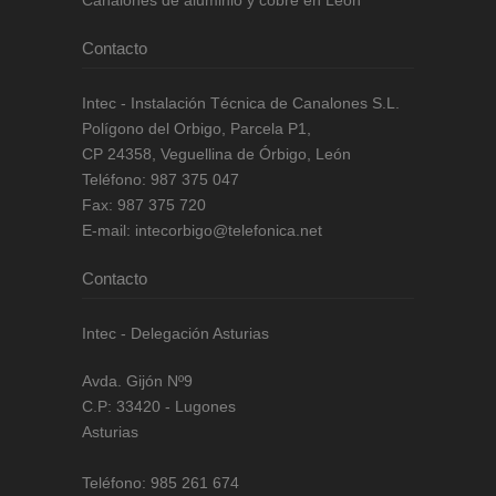
Canalones de aluminio y cobre en León
Contacto
Intec - Instalación Técnica de Canalones S.L.
Polígono del Orbigo, Parcela P1
,
CP
24358
,
Veguellina de Órbigo, León
Teléfono:
987 375 047
Fax:
987 375 720
E-mail:
intecorbigo@telefonica.net
Contacto
Intec - Delegación Asturias
Avda. Gijón Nº9
C.P: 33420 - Lugones
Asturias
Teléfono:
985 261 674