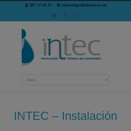
987 37 50 47
intecorbigo@telefonica.net
INTEC – Instalación