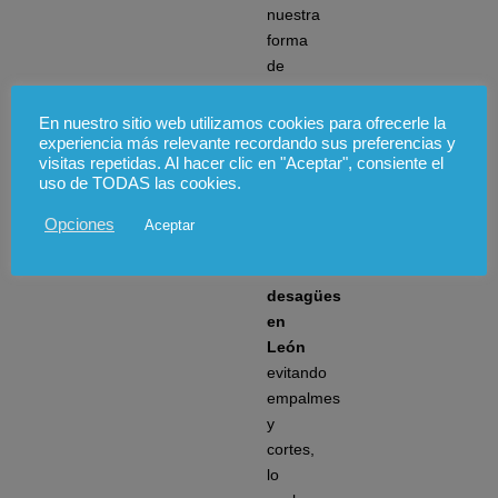
nuestra
forma
de
trabajar
sobre
En nuestro sitio web utilizamos cookies para ofrecerle la
el
experiencia más relevante recordando sus preferencias y
visitas repetidas. Al hacer clic en "Aceptar", consiente el
terreno,
uso de TODAS las cookies.
realizamos
su
Opciones
Aceptar
colocación
de
desagües
en
León
evitando
empalmes
y
cortes,
lo