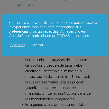
populares
.
Notas adicionales
En nuestro sitio web utilizamos cookies para ofrecerle
Ni esta web ni sus representantes legales
la experiencia más relevante recordando sus
preferencias y visitas repetidas. Al hacer clic en
se hacen responsables ni del contenido
"Aceptar", consiente el uso de TODAS las cookies.
ni de la veracidad de las políticas de
privacidad que puedan tener los terceros
Opciones
Aceptar
mencionados en esta política de
cookies
.
Los navegadores web son las
herramientas encargadas de almacenar
las
cookies
y desde este lugar debe
efectuar su derecho a eliminación o
desactivación de las mismas. Ni esta web
ni sus representantes legales pueden
garantizar la correcta o incorrecta
manipulación de las
cookies
por parte de
los mencionados navegadores.
En algunos casos es necesario instalar