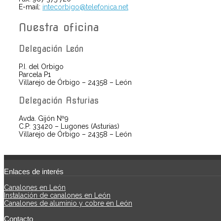
E-mail:
intecorbigo@telefonica.net
Nuestra oficina
Delegación León
P.I. del Orbigo
Parcela P1
Villarejo de Órbigo – 24358 – León
Delegación Asturias
Avda. Gijón Nº9
C.P: 33420 – Lugones (Asturias)
Villarejo de Órbigo – 24358 – León
Enlaces de interés
Canalones en León
Instalación de canalones en León
Canalones de aluminio y cobre en León
Contacto