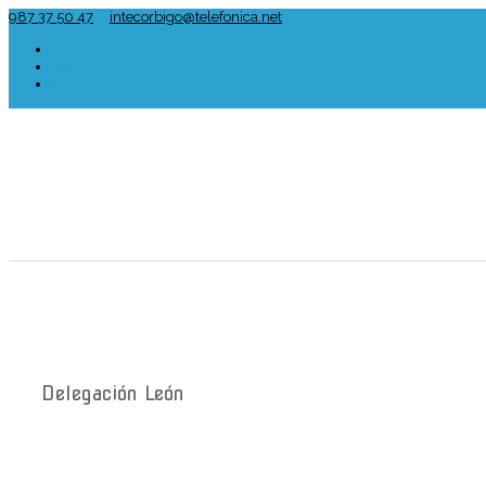
987 37 50 47
intecorbigo@telefonica.net
Twitter
Facebook
Google+
Delegación León