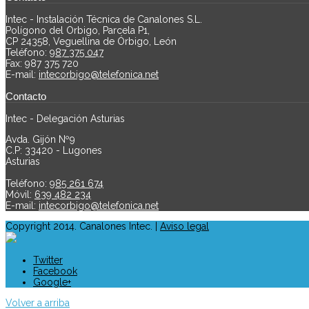
Intec - Instalación Técnica de Canalones S.L.
Polígono del Orbigo, Parcela P1
,
CP
24358
,
Veguellina de Órbigo, León
Teléfono:
987 375 047
Fax:
987 375 720
E-mail:
intecorbigo@telefonica.net
Contacto
Intec - Delegación Asturias
Avda. Gijón Nº9
C.P: 33420 - Lugones
Asturias
Teléfono:
985 261 674
Móvil:
639 482 234
E-mail:
intecorbigo@telefonica.net
Copyright 2014. Canalones Intec. |
Aviso legal
Twitter
Facebook
Google+
Volver a arriba