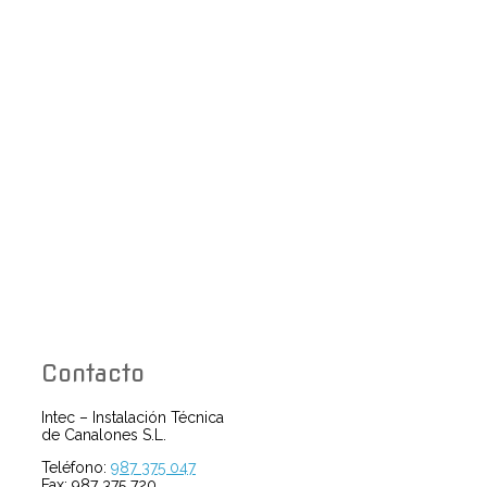
Contacto
Intec – Instalación Técnica
de Canalones S.L.
Teléfono:
987 375 047
Fax: 987 375 720